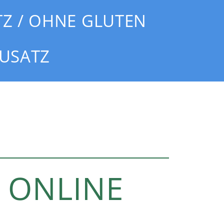
TZ / OHNE GLUTEN
ZUSATZ
ONLINE