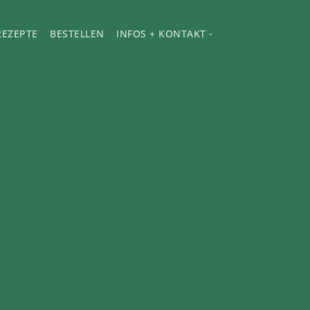
REZEPTE
BESTELLEN
INFOS + KONTAKT
Kontakt
e
Impressum
Datenschutzerklärung