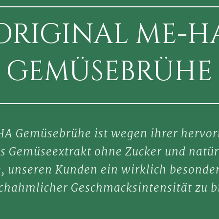
ORIGINAL ME-H
GEMÜSEBRÜHE
A Gemüsebrühe ist wegen ihrer hervor
s Gemüseextrakt ohne Zucker und natürl
e, unseren Kunden ein wirklich besonde
hahm­licher Geschmacks­intensität zu b