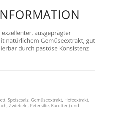
INFORMATION
exzellenter, ausge­prägter
 natür­lichem Gemüse­extrakt, gut
nier­bar durch pastöse Konsistenz
tt, Speisesalz, Gemüseextrakt, Hefeextrakt,
uch, Zwiebeln, Petersilie, Karotten) und