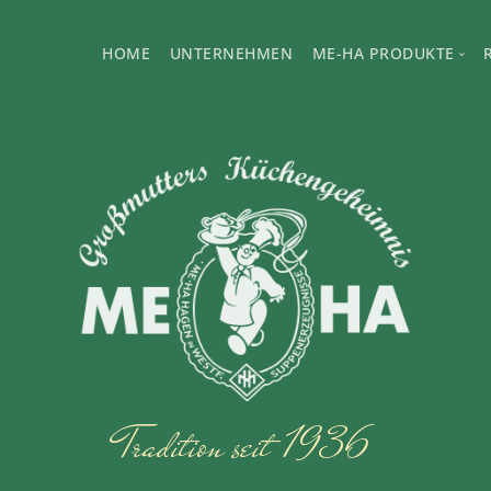
HOME
UNTERNEHMEN
ME-HA PRODUKTE
ME-HA Fleischbrühe
ME-HA Gemüsebrüh
Tradition seit 1936