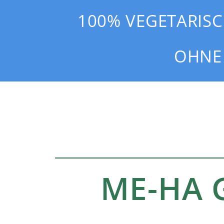
100% VEGETARISC
OHNE 
ME-HA 