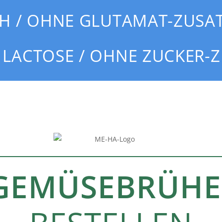
H / OHNE GLUTAMAT-ZUSA
LACTOSE / OHNE ZUCKER-
GEMÜSEBRÜHE