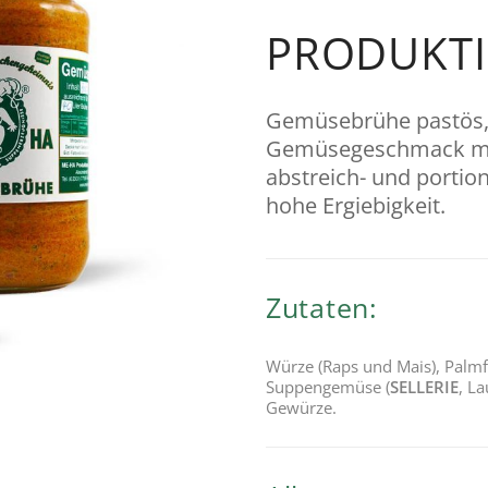
PRODUKT­
Gemüse­brühe pastös, 
Gemüse­geschmack mit
ab­streich- und portio
hohe Ergie­big­keit.
Zutaten:
Würze (Raps und Mais), Palmfe
Suppengemüse (
SELLERIE
, La
Gewürze.